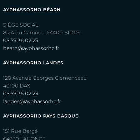
AYPHASSORHO BÉARN
SIÈGE SOCIAL
8 ZA du Camou – 64400 BIDOS
05 59 36 02 23
bearn@ayphassorho.fr
AYPHASSORHO LANDES
120 Avenue Georges Clemenceau
40100 DAX
05 59 36 02 23
landes@ayphassorho.fr
AYPHASSORHO PAYS BASQUE
151 Rue Bergé
64990 LAHONCE