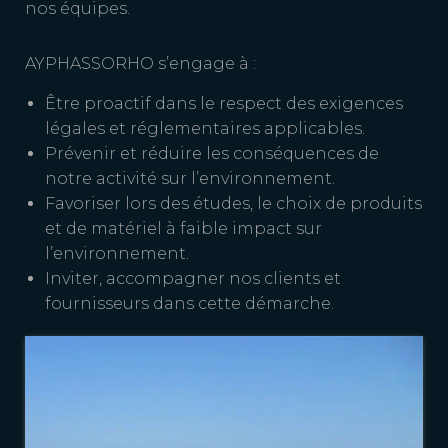
nos équipes.
AYPHASSORHO s’engage à :
Être proactif dans le respect des exigences
légales et réglementaires applicables.
Prévenir et réduire les conséquences de
notre activité sur l’environnement.
Favoriser lors des études, le choix de produits
et de matériel à faible impact sur
l’environnement.
Inviter, accompagner nos clients et
fournisseurs dans cette démarche.