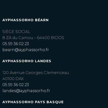
AYPHASSORHO BÉARN
SIÈGE SOCIAL
8 ZA du Camou – 64400 BIDOS
05 59 36 02 23
bearn@ayphassorho.fr
AYPHASSORHO LANDES
120 Avenue Georges Clemenceau
40100 DAX
05 59 36 02 23
landes@ayphassorho.fr
AYPHASSORHO PAYS BASQUE