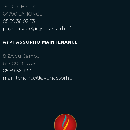
151 Rue Bergé
64990 LAHONCE
05 59 36 02 23
paysbasque@ayphassorho.fr
AYPHASSORHO MAINTENANCE
8 ZA du Camou
64400 BIDOS
05 59 36 32 41
maintenance@ayphassorho.fr